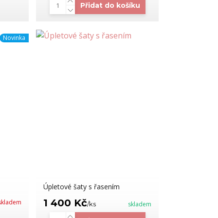
Přidat do košíku
Novinka
Úpletové šaty s řasením
1 400 Kč
skladem
/
ks
skladem