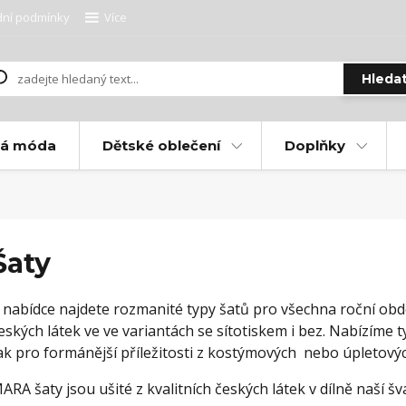
ní podmínky
Více
Hleda
ká móda
Dětské oblečení
Doplňky
Šaty
 nabídce najdete rozmanité typy šatů pro všechna roční obd
eských látek ve ve variantách se sítotiskem i bez. Nabízíme typ
ak pro formánější příležitosti z kostýmových nebo úpletovýc
ARA šaty jsou ušité z kvalitních českých látek v dílně naší 