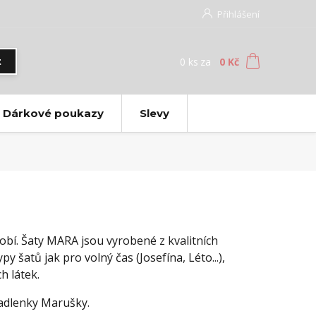
Přihlášení
0
ks
za
0 Kč
t
Dárkové poukazy
Slevy
obí. Šaty MARA jsou vyrobené z kvalitních
y šatů jak pro volný čas (Josefína, Léto...),
h látek.
švadlenky Marušky.