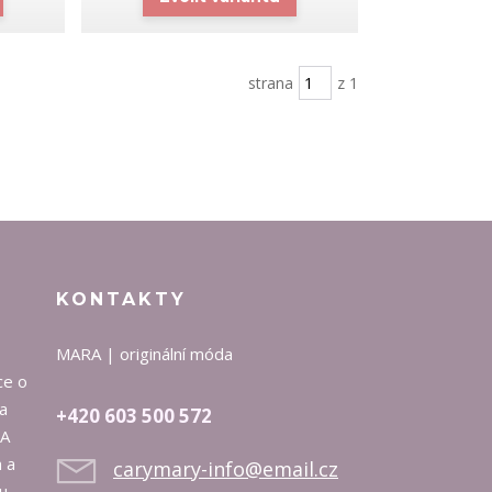
strana
z 1
KONTAKTY
MARA | originální móda
ce o
na
+420 603 500 572
RA
 a
carymary-info@email.cz
u.