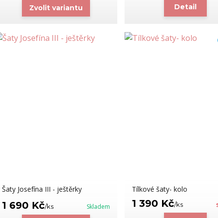
Detail
Zvolit variantu
Šaty Josefína III - ještěrky
Tílkové šaty- kolo
1 390 Kč
1 690 Kč
/
ks
/
ks
Skladem