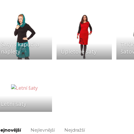
Šaty s kapucí a
Tričk
náplety
Úpletové šaty
šato
Letní šaty
ejnovější
Nejlevnější
Nejdražší