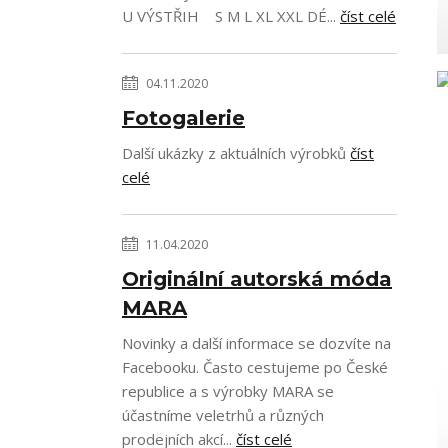
U VÝSTŘIH S M L XL XXL DÉ...
číst celé
04.11.2020
Fotogalerie
Další ukázky z aktuálních výrobků
číst
celé
11.04.2020
Originální autorská móda
MARA
Novinky a další informace se dozvíte na
Facebooku. Často cestujeme po České
republice a s výrobky MARA se
účastníme veletrhů a různých
prodejních akcí...
číst celé