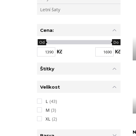
Letní šaty
Cena:
Od
Do
Kč
Kč
Štítky
Velikost
L
(43)
M
(3)
XL
(2)
N
Barva