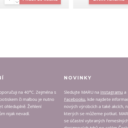
NÍ
NOVINKY
oporučuji na 40°C. Zejména s
Sledujte MARU na
Instagramu
a
potiskem či malbou je nutno
Facebooku
, kde najdete informa
t ohleduplně. Žehlení
nových výrobcích a také akcích, 
m nijak nevadí.
kterých se můžeme potkat. MA
se účastní vybraných řemeslných
designových trhů po celém Česk