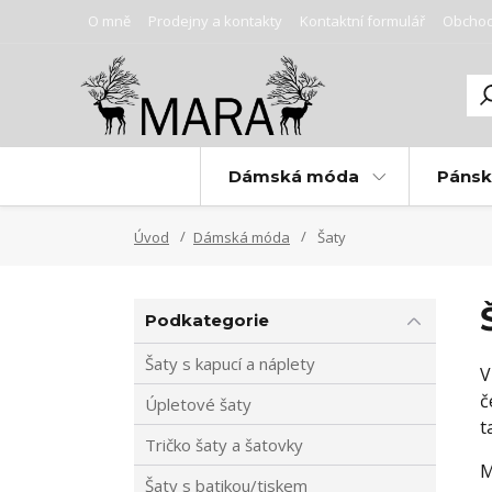
O mně
Prodejny a kontakty
Kontaktní formulář
Obchod
Dámská móda
Páns
Úvod
Dámská móda
Šaty
Podkategorie
Šaty s kapucí a náplety
V
č
Úpletové šaty
t
Tričko šaty a šatovky
M
Šaty s batikou/tiskem