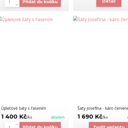
Detail
Přidat do košíku
Úpletové šaty s řasením
Šaty Josefína - káro červené
1 400 Kč
1 690 Kč
/
ks
skladem
/
ks
Přidat do košíku
Zvolit variantu