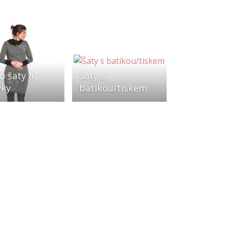
o šaty a
Šaty s
vky
batikou/tiskem