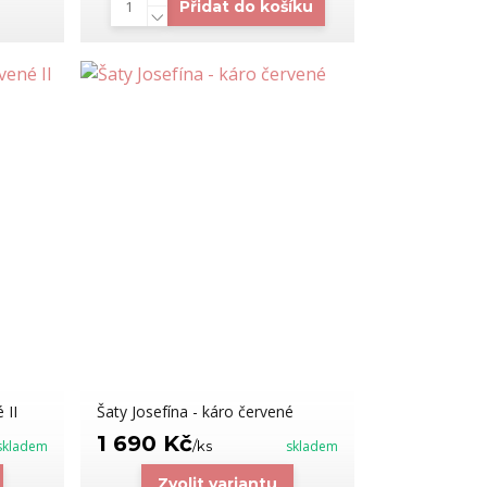
Přidat do košíku
 II
Šaty Josefína - káro červené
1 690 Kč
skladem
/
ks
skladem
Zvolit variantu