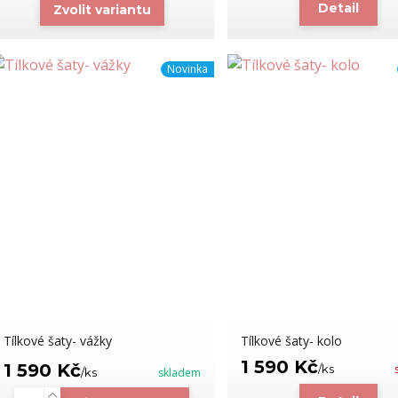
Detail
Zvolit variantu
Novinka
Tílkové šaty- vážky
Tílkové šaty- kolo
1 590 Kč
1 590 Kč
/
ks
/
ks
skladem