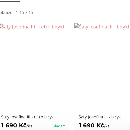
obrazuji 1-15 z 15
Šaty Josefína III - retro bicykl
Šaty Josefína III - bicykl
1 690 Kč
1 690 Kč
/
ks
Skladem
/
ks