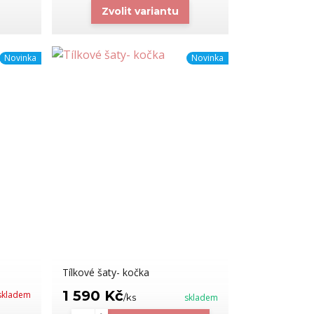
Zvolit variantu
Novinka
Novinka
Tílkové šaty- kočka
1 590 Kč
skladem
/
ks
skladem