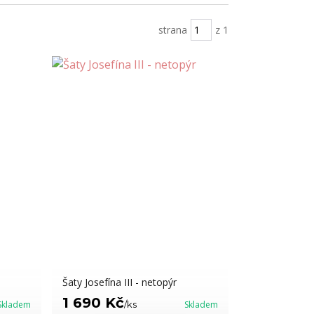
strana
z 1
Šaty Josefína III - netopýr
1 690 Kč
Skladem
/
ks
Skladem