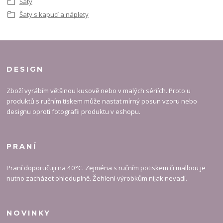
Šaty
Šaty s kapucí a náplety
DESIGN
Zboží vyrábím většinou kusově nebo v malých sériích. Proto u
produktů s ručním tiskem může nastat mírný posun vzoru nebo
designu oproti fotografii produktu v eshopu.
PRANÍ
Praní doporučuji na 40°C. Zejména s ručním potiskem či malbou je
nutno zacházet ohleduplně. Žehlení výrobkům nijak nevadí.
NOVINKY