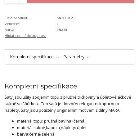
Číslo produktu:
SNBT012
Velikost:
L
Barva:
khaki
Hlídat cenu / dostupnost
Kompletní specifikace
Parametry
Kompletní specifikace
Šaty jsou ušity spojením topu z pružné tričkoviny a úpletové áčkové
sukně se šňůrkou. Top šatů je dotvořen elegantní kapucou a
náplety. Šaty jsou potištěny originálním motivem z dílny MARA.
materiál topu: pružná bavlna (černá)
materiál sukně,kapuca,náplety: úplet
barva:černá/zelená