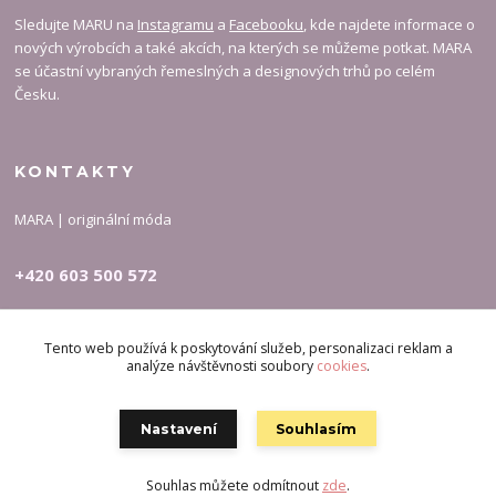
Sledujte MARU na
Instagramu
a
Facebooku
, kde najdete informace o
nových výrobcích a také akcích, na kterých se můžeme potkat. MARA
se účastní vybraných řemeslných a designových trhů po celém
Česku.
KONTAKTY
MARA | originální móda
+420 603 500 572
carymary-info@email.cz
Tento web používá k poskytování služeb, personalizaci reklam a
analýze návštěvnosti soubory
cookies
.
Nastavení
Souhlasím
Souhlas můžete odmítnout
zde
.
Vytvořeno na
Eshop-rychle.cz