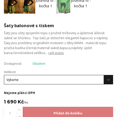
Šaty balonové s tiskem
Šaty jsou ušity spojením topu z pružné tričkoviny a úpletové áčkové
sukně se šňůrkou. Top šatů je dotvořen elegantní kapucou a náplety.
Šaty jsou potištěny originálním motivem z dílny MARA. materiál topu:
pružná bavlna (černá) materiál sukně,kapuca,náplety: úplet
barva:černá/zelená velilkos...
celý popis
Dostupnost
Skladem
Velikost
Nejsme plátci DPH
1 690 Kč
/
ks
Přidat do košíku