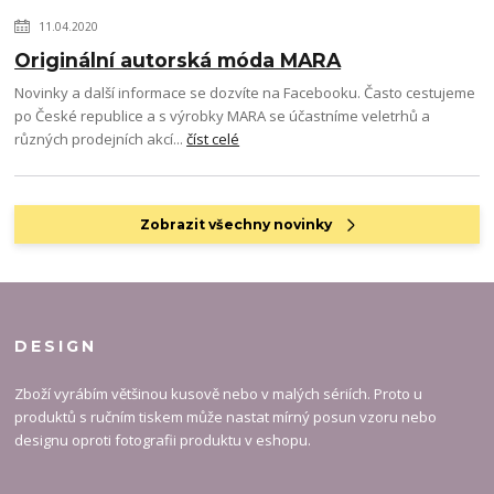
11.04.2020
Originální autorská móda MARA
Novinky a další informace se dozvíte na Facebooku. Často cestujeme
po České republice a s výrobky MARA se účastníme veletrhů a
různých prodejních akcí...
číst celé
Zobrazit všechny novinky
DESIGN
Zboží vyrábím většinou kusově nebo v malých sériích. Proto u
produktů s ručním tiskem může nastat mírný posun vzoru nebo
designu oproti fotografii produktu v eshopu.