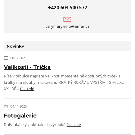
+420 603 500 572
carymary-info@email.cz
Novinky
08.12.2021
Velikosti - Trička
Níže v tabulce najdete velikosti momentálně dostupných triček s
krátký ma dlouhým rukávem. KRÁTKÝ RUKÁV U VÝSTŘIH S M L XL
XXL DÉ...
číst celé
04.11.2020
Fotogalerie
Další ukázky z aktuálních výrobků
číst celé