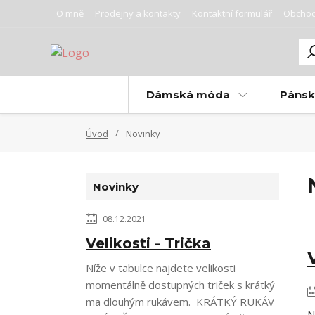
O mně
Prodejny a kontakty
Kontaktní formulář
Obchod
Dámská móda
Páns
Úvod
Novinky
Novinky
08.12.2021
Velikosti - Trička
Níže v tabulce najdete velikosti
momentálně dostupných triček s krátký
ma dlouhým rukávem. KRÁTKÝ RUKÁV
N