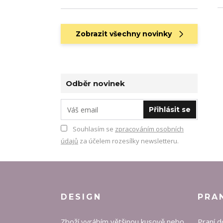
Zobrazit všechny novinky
Odběr novinek
Přihlásit se
Souhlasím se
zpracováním osobních
údajů
za účelem rozesílky newsletteru.
DESIGN
PRA
Zboží vyrábím většinou kusově nebo
Praní d