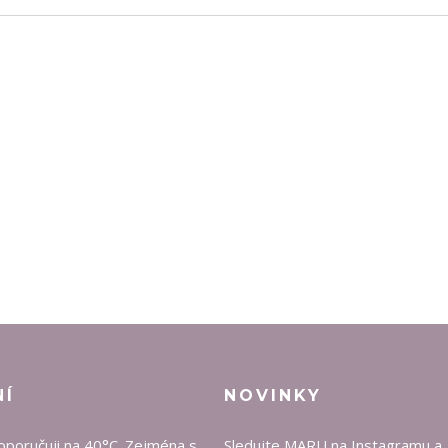
NÍ
NOVINKY
oporučuji na 40°C. Zejména s
Sledujte MARU na
Instagramu
a