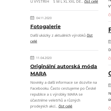
U VÝSTŘIH S M L XL XXL DÉ...
číst celé
V
č
04.11.2020
Fotogalerie
Další ukázky z aktuálních výrobků
číst
celé
D
č
11.04.2020
Originální autorská móda
MARA
Novinky a další informace se dozvíte na
Facebooku. Často cestujeme po České
N
republice a s výrobky MARA se
ú
účastníme veletrhů a různých
prodejních akcí...
číst celé
č