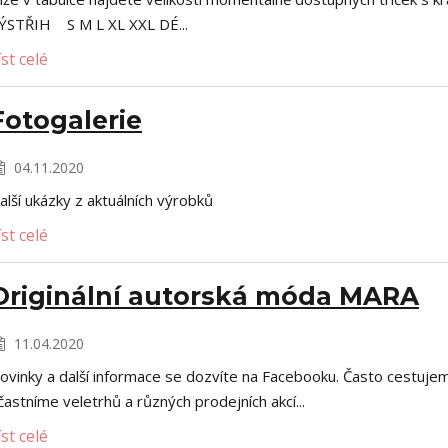
ÝSTŘIH S M L XL XXL DÉ...
íst celé
Fotogalerie
04.11.2020
alší ukázky z aktuálních výrobků
íst celé
Originální autorská móda MARA
11.04.2020
ovinky a další informace se dozvíte na Facebooku. Často cestuj
častníme veletrhů a různých prodejních akcí...
íst celé