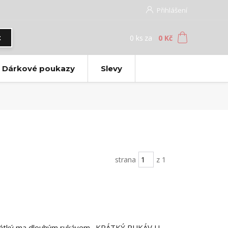
Přihlášení
0
ks
za
0 Kč
t
Dárkové poukazy
Slevy
strana
z 1
s krátký ma dlouhým rukávem. KRÁTKÝ RUKÁV U