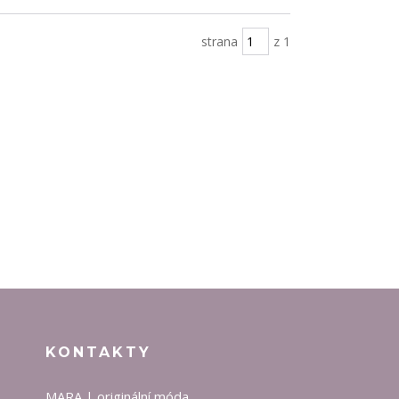
strana
z 1
KONTAKTY
MARA | originální móda