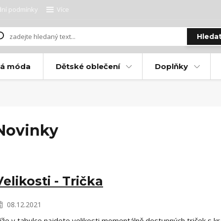
ní podmínky
Více
Hleda
ká móda
Dětské oblečení
Doplňky
Novinky
Velikosti - Trička
08.12.2021
íže v tabulce najdete velikosti momentálně dostupných triček 