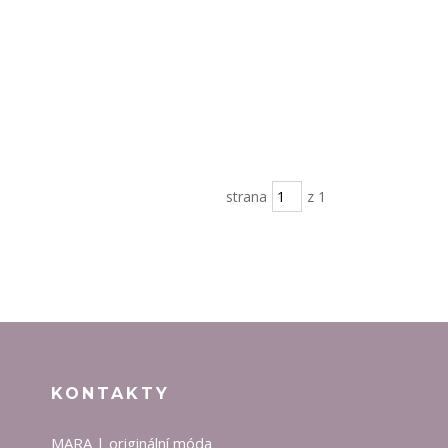
strana
z 1
KONTAKTY
MARA | originální móda