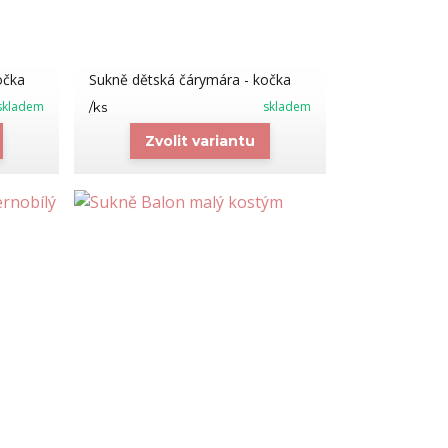
očka
Sukně dětská čárymára - kočka
skladem
skladem
/
ks
Zvolit variantu