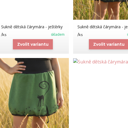
Sukně dětská čárymára - ještěrky
Sukně dětská čárymára - je
skladem
/
ks
/
ks
Zvolit variantu
Zvolit variantu