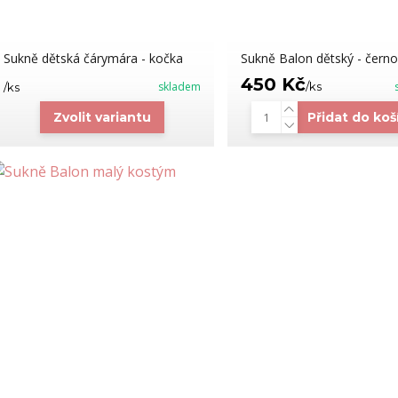
Sukně dětská čárymára - kočka
Sukně Balon dětský - černo
450 Kč
skladem
/
ks
/
ks
Zvolit variantu
Přidat do koš