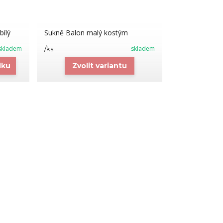
bílý
Sukně Balon malý kostým
skladem
skladem
/
ks
íku
Zvolit variantu