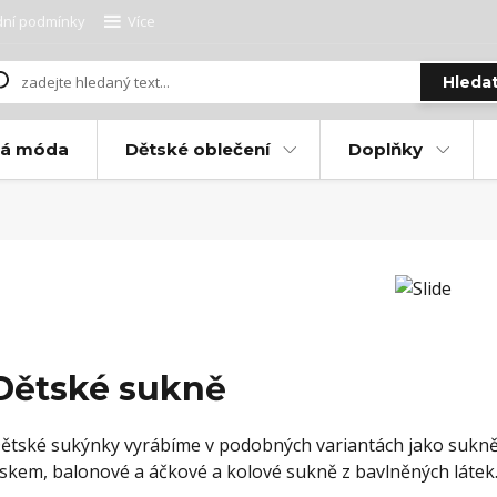
ní podmínky
Více
Hleda
ká móda
Dětské oblečení
Doplňky
Dětské sukně
ětské sukýnky vyrábíme v podobných variantách jako sukně
iskem, balonové a áčkové a kolové sukně z bavlněných látek