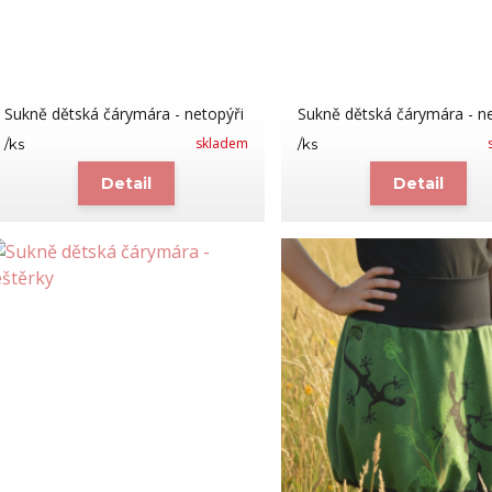
Sukně dětská čárymára - netopýři
Sukně dětská čárymára - ne
skladem
/
ks
/
ks
Detail
Detail