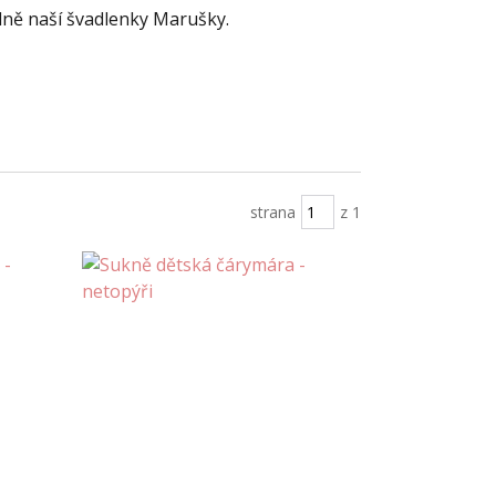
dílně naší švadlenky Marušky.
strana
z 1