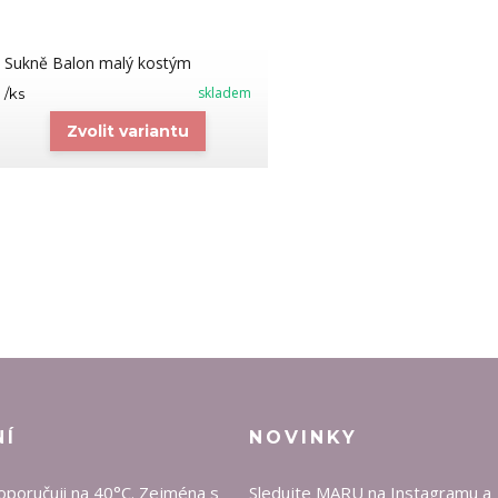
Sukně Balon malý kostým
skladem
/
ks
Zvolit variantu
NÍ
NOVINKY
oporučuji na 40°C. Zejména s
Sledujte MARU na
Instagramu
a