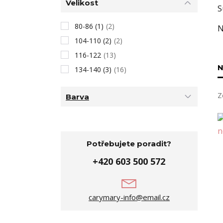
Velikost
S
80-86 (1)
(2)
N
104-110 (2)
(2)
116-122
(13)
N
134-140 (3)
(16)
Z
Barva
Potřebujete poradit?
+420 603 500 572
carymary-info@email.cz