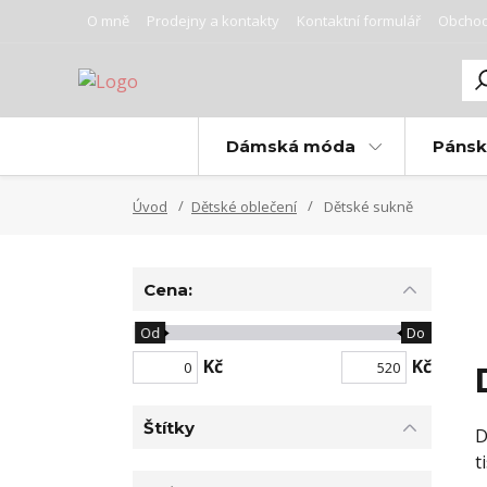
O mně
Prodejny a kontakty
Kontaktní formulář
Obchod
Dámská móda
Páns
Úvod
Dětské oblečení
Dětské sukně
Cena:
Od
Do
Kč
Kč
Štítky
D
t