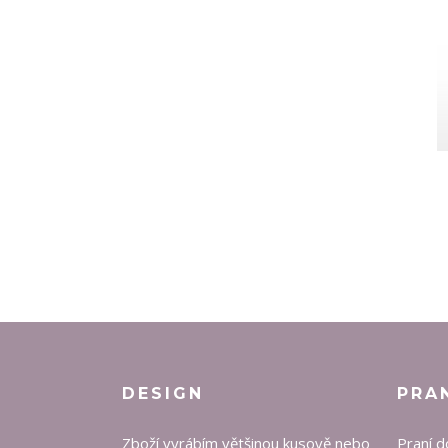
DESIGN
PRA
Zboží vyrábím většinou kusově nebo
Praní d