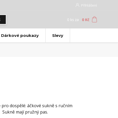
Přihlášení
0
ks
za
0 Kč
t
Dárkové poukazy
Slevy
 pro dospělé: áčkové sukně s ručním
. Sukně mají pružný pas.