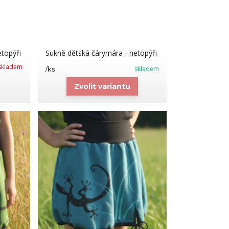
topýři
Sukně dětská čárymára - netopýři
skladem
skladem
/
ks
Zvolit variantu