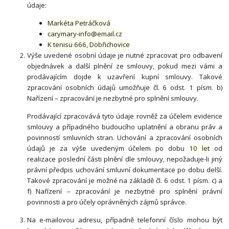
údaje:
Markéta Petráčková
carymary-info@email.cz
K tenisu 666, Dobřichovice
Výše uvedené osobní údaje je nutné zpracovat pro odbavení
objednávek a další plnění ze smlouvy, pokud mezi vámi a
prodávajícím dojde k uzavření kupní smlouvy. Takové
zpracování osobních údajů umožňuje čl. 6 odst. 1 písm. b)
Nařízení – zpracování je nezbytné pro splnění smlouvy.
Prodávající zpracovává tyto údaje rovněž za účelem evidence
smlouvy a případného budoucího uplatnění a obranu práv a
povinností smluvních stran. Uchování a zpracování osobních
údajů je za výše uvedeným účelem po dobu
10 let
od
realizace poslední části plnění dle smlouvy, nepožaduje-li jiný
právní předpis uchování smluvní dokumentace po dobu delší.
Takové zpracování je možné na základě čl. 6 odst. 1 písm. c) a
f) Nařízení – zpracování je nezbytné pro splnění právní
povinnosti a pro účely oprávněných zájmů správce.
Na e-mailovou adresu, případně telefonní číslo mohou být