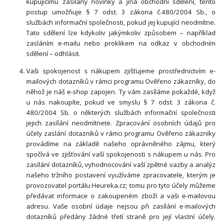
kupujícímu zasílány novinky a jiná obchodní sdělení, tento
postup umožňuje § 7 odst. 3 zákona č.480/2004 Sb., o
službách informační společnosti, pokud jej kupující neodmítne.
Tato sdělení lze kdykoliv jakýmkoliv způsobem – například
zasláním e-mailu nebo proklikem na odkaz v obchodním
sdělení – odhlásit.
Vaši spokojenost s nákupem zjišťujeme prostřednictvím e-
mailových dotazníků v rámci programu Ověřeno zákazníky, do
něhož je náš e-shop zapojen. Ty vám zasíláme pokaždé, když
u nás nakoupíte, pokud ve smyslu § 7 odst. 3 zákona č.
480/2004 Sb. o některých službách informační společnosti
jejich zasílání neodmítnete. Zpracování osobních údajů pro
účely zaslání dotazníků v rámci programu Ověřeno zákazníky
provádíme na základě našeho oprávněného zájmu, který
spočívá ve zjišťování vaší spokojenosti s nákupem u nás. Pro
zasílání dotazníků, vyhodnocování vaší zpětné vazby a analýz
našeho tržního postavení využíváme zpracovatele, kterým je
provozovatel portálu Heureka.cz; tomu pro tyto účely můžeme
předávat informace o zakoupeném zboží a vaši e-mailovou
adresu. Vaše osobní údaje nejsou při zasílání e-mailových
dotazníků předány žádné třetí straně pro její vlastní účely.