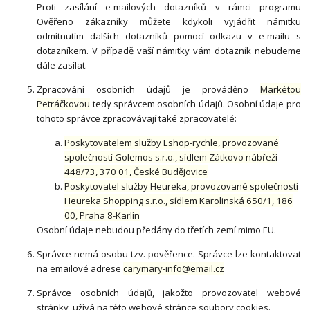
Proti zasílání e-mailových dotazníků v rámci programu
Ověřeno zákazníky můžete kdykoli vyjádřit námitku
odmítnutím dalších dotazníků pomocí odkazu v e-mailu s
dotazníkem. V případě vaší námitky vám dotazník nebudeme
dále zasílat.
Zpracování osobních údajů je prováděno
Markétou
Petráčkovou
tedy správcem osobních údajů. Osobní údaje pro
tohoto správce zpracovávají také zpracovatelé:
Poskytovatelem služby Eshop-rychle, provozované
společností Golemos s.r.o., sídlem Zátkovo nábřeží
448/73, 370 01, České Budějovice
Poskytovatel služby Heureka, provozované společností
Heureka Shopping s.r.o., sídlem Karolinská 650/1, 186
00, Praha 8-Karlín
Osobní údaje nebudou předány do třetích zemí mimo EU.
Správce nemá osobu tzv. pověřence. Správce lze kontaktovat
na emailové adrese
carymary-info@email.cz
Správce osobních údajů, jakožto provozovatel webové
stránky, užívá na této webové stránce soubory cookies.