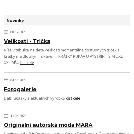
Novinky
08.12.2021
Velikosti - Trička
Níže v tabulce najdete velikosti momentálně dostupných triček s
krátký ma dlouhým rukávem. KRÁTKÝ RUKÁV U VÝSTŘIH S M L XL
XXL DÉ...
číst celé
04.11.2020
Fotogalerie
Další ukázky z aktuálních výrobků
číst celé
11.04.2020
Originální autorská móda MARA
Novinky a další informace se dozvíte na Facebooku. Často cestujeme