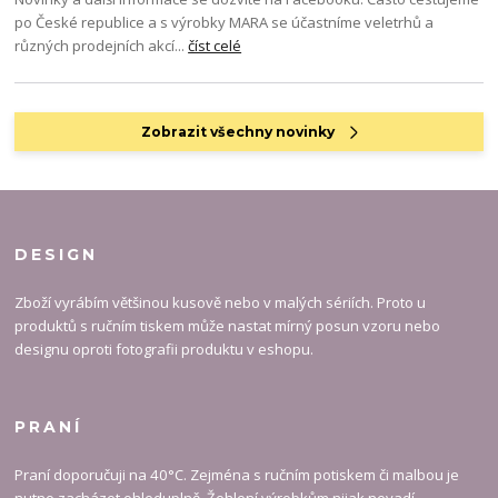
po České republice a s výrobky MARA se účastníme veletrhů a
různých prodejních akcí...
číst celé
Zobrazit všechny novinky
DESIGN
Zboží vyrábím většinou kusově nebo v malých sériích. Proto u
produktů s ručním tiskem může nastat mírný posun vzoru nebo
designu oproti fotografii produktu v eshopu.
PRANÍ
Praní doporučuji na 40°C. Zejména s ručním potiskem či malbou je
nutno zacházet ohleduplně. Žehlení výrobkům nijak nevadí.