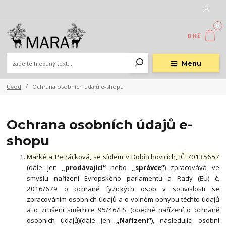
0
0 Kč
Menu
Úvod
Ochrana osobních údajů e-shopu
Ochrana osobních údajů e-
shopu
Markéta Petráčková, se sídlem v Dobřichovicích, IČ 70135657
(dále jen
„prodávající“
nebo
„správce“
) zpracovává ve
smyslu nařízení Evropského parlamentu a Rady (EU) č.
2016/679 o ochraně fyzických osob v souvislosti se
zpracováním osobních údajů a o volném pohybu těchto údajů
a o zrušení směrnice 95/46/ES (obecné nařízení o ochraně
osobních údajů)(dále jen
„Nařízení“
), následující osobní