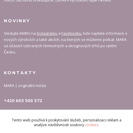
NOVINKY
Sledujte MARU na
Instagramu
a
Facebooku
, kde najdete informace o
nových výrobcích a také akcích, na kterých se můžeme potkat. MARA
se účastní vybraných řemeslných a designových trhů po celém
Česku.
KONTAKTY
MARA | originální móda
+420 603 500 572
carymary-info@email.cz
Tento web používá k poskytování služeb, personalizaci reklam a
analýze návštěvnosti soubory
cookies
.