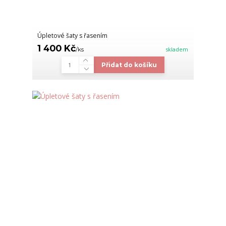
Úpletové šaty s řasením
1 400 Kč
/
ks
skladem
Přidat do košíku