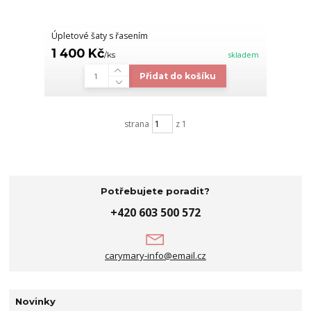
Úpletové šaty s řasením
1 400 Kč
/
ks
skladem
Přidat do košíku
strana
z 1
Potřebujete poradit?
+420 603 500 572
carymary-info@email.cz
Novinky