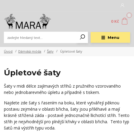
0
0 Kč
Menu
Úvod
Dámská móda
Šaty
Úpletové šaty
Úpletové šaty
Šaty v midi délce zajímavých střihů z pružného vzorovaného
nebo jednobarevného úpletu a případně s tiskem.
Najdete zde šaty s řasením na boku, které vytvářejí pěknou
postavu zejména v oblasti břicha, šaty jsou přiléhavé a mají
krásně střižená záda - postavě jednoznačně llichotící střih. Tento
střih je nejvhodnější pro plnější křivky v oblasti břicha. Tento typ
šatů má výstřih typu voda.