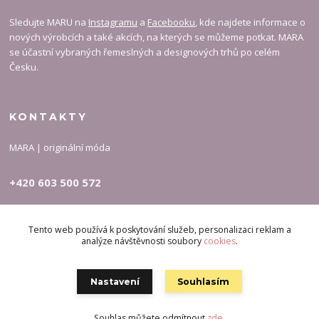
Sledujte MARU na
Instagramu
a
Facebooku
, kde najdete informace o
nových výrobcích a také akcích, na kterých se můžeme potkat. MARA
se účastní vybraných řemeslných a designových trhů po celém
Česku.
KONTAKTY
MARA | originální móda
+420 603 500 572
carymary-info@email.cz
Tento web používá k poskytování služeb, personalizaci reklam a
analýze návštěvnosti soubory
cookies
.
Nastavení
Souhlasím
Souhlas můžete odmítnout
zde
.