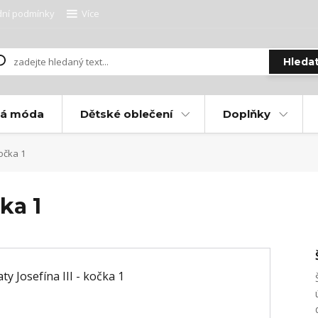
ní podmínky
Více
Hleda
ká móda
Dětské oblečení
Doplňky
kočka 1
čka 1