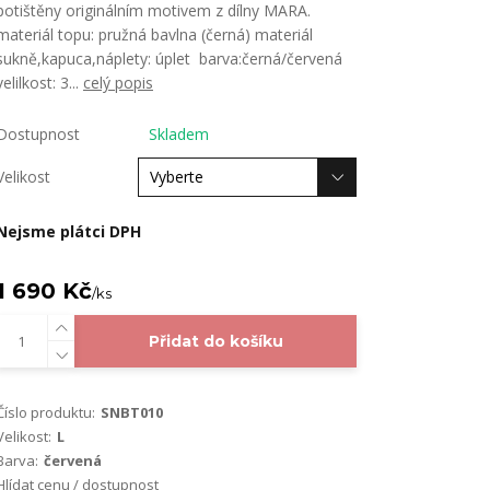
potištěny originálním motivem z dílny MARA.
materiál topu: pružná bavlna (černá) materiál
sukně,kapuca,náplety: úplet barva:černá/červená
velilkost: 3...
celý popis
Dostupnost
Skladem
Velikost
Nejsme plátci DPH
1 690 Kč
/
ks
Přidat do košíku
Číslo produktu:
SNBT010
Velikost:
L
Barva:
červená
Hlídat cenu / dostupnost