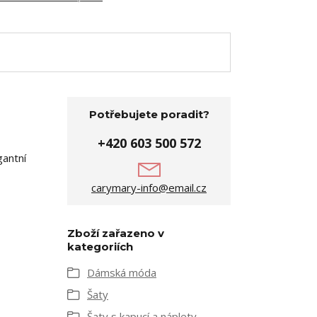
Potřebujete poradit?
+420 603 500 572
gantní
carymary-info@email.cz
Zboží zařazeno v
kategoriích
Dámská móda
Šaty
Šaty s kapucí a náplety