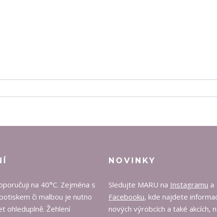
NÍ
NOVINKY
oporučuji na 40°C. Zejména s
Sledujte MARU na
Instagramu
a
potiskem či malbou je nutno
Facebooku
, kde najdete informa
t ohleduplně. Žehlení
nových výrobcích a také akcích, 