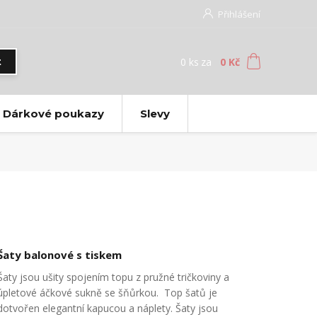
Přihlášení
0
ks
za
0 Kč
t
Dárkové poukazy
Slevy
Šaty balonové s tiskem
Šaty jsou ušity spojením topu z pružné tričkoviny a
úpletové áčkové sukně se šňůrkou. Top šatů je
dotvořen elegantní kapucou a náplety. Šaty jsou