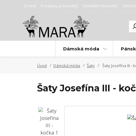
O mně
Prodejny a kontakty
Kontaktní formulář
Obchod
Dámská móda
Páns
Úvod
Dámská móda
Šaty
Šaty Josefína III - 
Šaty Josefína III - ko