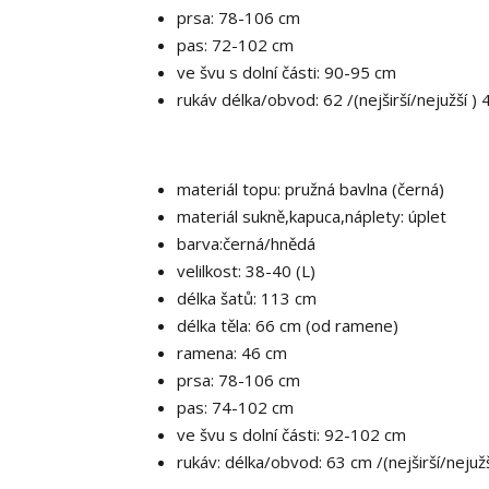
prsa: 78-106 cm
pas: 72-102 cm
ve švu s dolní části: 90-95 cm
rukáv délka/obvod: 62 /(nejširší/nejužší 
materiál topu: pružná bavlna (černá)
materiál sukně,kapuca,náplety: úplet
barva:černá/hnědá
velilkost: 38-40 (L)
délka šatů: 113 cm
délka těla: 66 cm (od ramene)
ramena: 46 cm
prsa: 78-106 cm
pas: 74-102 cm
ve švu s dolní části: 92-102 cm
rukáv: délka/obvod: 63 cm /(nejširší/neju