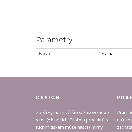
Parametry
Barva
červená
DESIGN
PRA
Zboží vyrábím většinou kusově nebo
Praní d
v malých sériích. Proto u produktů s
ručním 
ručním tiskem může nastat mírný
zacháze