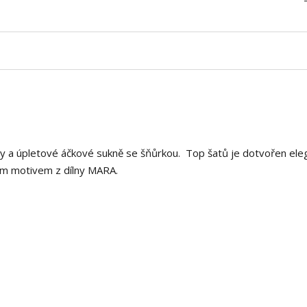
iny a úpletové áčkové sukně se šňůrkou. Top šatů je dotvořen ele
lním motivem z dílny MARA.