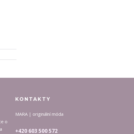
KONTAKTY
MARA | originální móda
ce o
na
+420 603 500 572