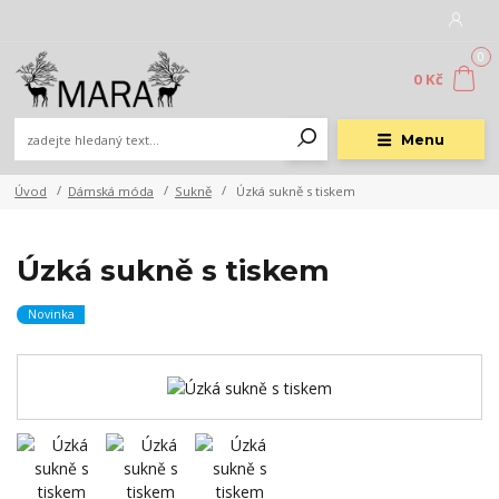
0
0 Kč
Menu
Úvod
Dámská móda
Sukně
Úzká sukně s tiskem
Úzká sukně s tiskem
Novinka