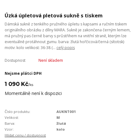
Úzká úpletová pletová sukně s tiskem
Dámská sukně z tenkého pružného úpletu s kapsami a ručním tiskem
originálního obrázku z dílny MARA. Sukně je zakončena černým lemem,
má pružný pas černé barvy s průstřihem na vnitřní straně, kterým lze
eventuálně protáhnout gumu. barva: žlutá hořčicová/černá (sítotisk)
motiv: kolo velikost: 36-38 (...
celý popis
Dostupnost
Není skladem
Nejsme plátci DPH
1 090 Kč
/
ks
Momentálně není k dispozici
Číslo produktu:
AUKNT001
Velikost:
M
Barva:
žlutá
Vzor:
kolo
Hlídat cenu / dostupnost