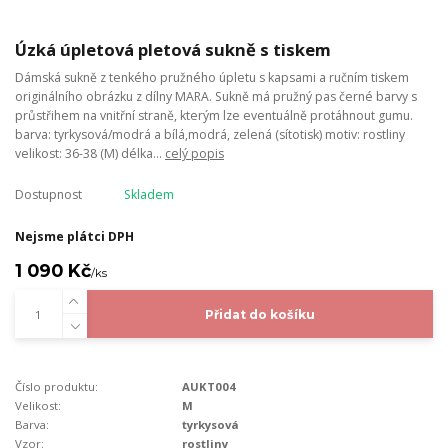
Úzká úpletová pletová sukně s tiskem
Dámská sukně z tenkého pružného úpletu s kapsami a ručním tiskem
originálního obrázku z dílny MARA. Sukně má pružný pas černé barvy s
průstřihem na vnitřní straně, kterým lze eventuálně protáhnout gumu.
barva: tyrkysová/modrá a bílá,modrá, zelená (sítotisk) motiv: rostliny
velikost: 36-38 (M) délka...
celý popis
Dostupnost
Skladem
Nejsme plátci DPH
1 090 Kč
/
ks
Přidat do košíku
Číslo produktu:
AUKT004
Velikost:
M
Barva:
tyrkysová
Vzor:
rostliny