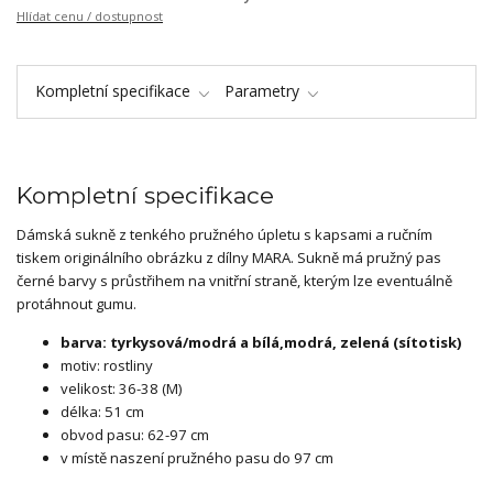
Hlídat cenu / dostupnost
Kompletní specifikace
Parametry
Kompletní specifikace
Dámská sukně z tenkého pružného úpletu s kapsami a ručním
tiskem originálního obrázku z dílny MARA. Sukně má pružný pas
černé barvy s průstřihem na vnitřní straně, kterým lze eventuálně
protáhnout gumu.
barva: tyrkysová/modrá a bílá,modrá, zelená (sítotisk)
motiv: rostliny
velikost: 36-38 (M)
délka: 51 cm
obvod pasu: 62-97 cm
v místě naszení pružného pasu do 97 cm