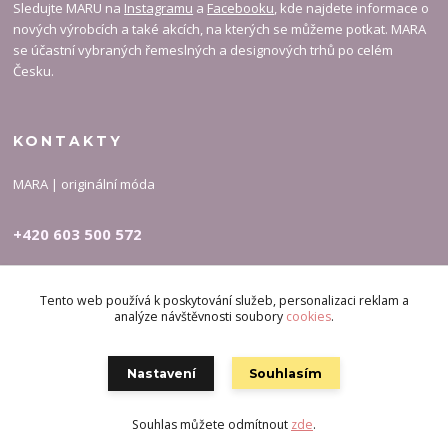
Sledujte MARU na
Instagramu
a
Facebooku
, kde najdete informace o
nových výrobcích a také akcích, na kterých se můžeme potkat. MARA
se účastní vybraných řemeslných a designových trhů po celém
Česku.
KONTAKTY
MARA | originální móda
+420 603 500 572
carymary-info@email.cz
Tento web používá k poskytování služeb, personalizaci reklam a
analýze návštěvnosti soubory
cookies
.
Nastavení
Souhlasím
Souhlas můžete odmítnout
zde
.
Vytvořeno na
Eshop-rychle.cz