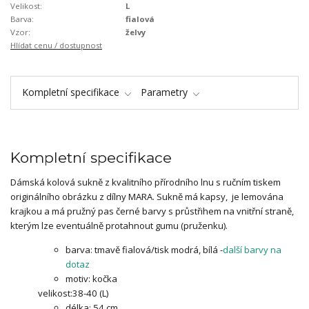
Velikost:
L
Barva:
fialová
Vzor:
želvy
Hlídat cenu / dostupnost
Kompletní specifikace
Parametry
Kompletní specifikace
Dámská kolová sukně z kvalitního přírodního lnu s ručním tiskem
originálního obrázku z dílny MARA. Sukně má kapsy, je lemována
krajkou a má pružný pas černé barvy s průstřihem na vnitřní straně,
kterým lze eventuálně protahnout gumu (pruženku).
barva: tmavě fialová/tisk modrá, bílá -
další barvy na
dotaz
motiv: kočka
velikost:38-40 (L)
délka: 54 cm