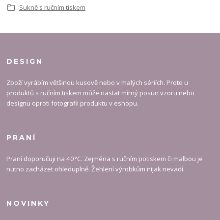
Sukně s ručním tiskem
DESIGN
Zboží vyrábím většinou kusově nebo v malých sériích. Proto u
produktů s ručním tiskem může nastat mírný posun vzoru nebo
designu oproti fotografii produktu v eshopu.
PRANÍ
Praní doporučuji na 40°C. Zejména s ručním potiskem či malbou je
nutno zacházet ohleduplně. Žehlení výrobkům nijak nevadí.
NOVINKY