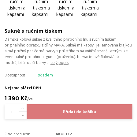
Sukně s ručním tiskem
Dámská kolová sukně z kvalitního přírodního lnu s ručním tiskem
originálního obrázku z dílny MARA. Sukně má kapsy, je lemována krajkou
a má pružný pas černé barvy s průstřihem na vnitřní straně, kterým lze
eventuálně protahnout gumu (pruženku). barva: tmavě fialová/tisk
modrá, bílá -další barvy ...
celý popis
Dostupnost
skladem
Nejsme plátci DPH
1 390 Kč
/
ks
Přidat do košíku
Číslo produktu:
AKOLT12