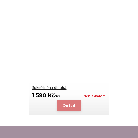
Sukně lněná dlouhá
1 590 Kč
/
ks
Není skladem
Detail