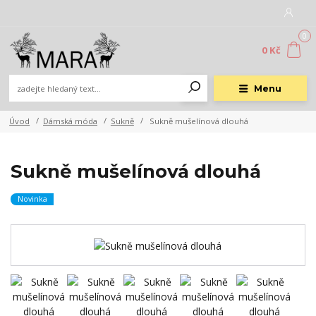
0
0 Kč
Menu
Úvod
Dámská móda
Sukně
Sukně mušelínová dlouhá
Sukně mušelínová dlouhá
Novinka