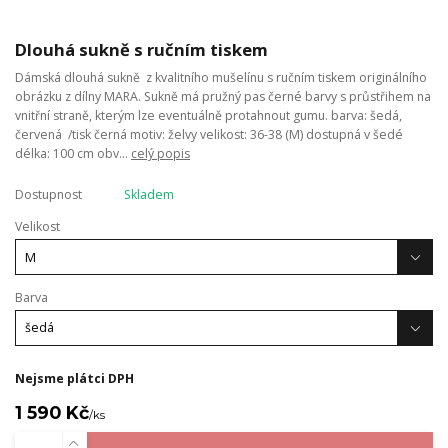
Dlouhá sukně s ručním tiskem
Dámská dlouhá sukně z kvalitního mušelínu s ručním tiskem originálního
obrázku z dílny MARA. Sukně má pružný pas černé barvy s průstřihem na
vnitřní straně, kterým lze eventuálně protahnout gumu. barva: šedá,
červená /tisk černá motiv: želvy velikost: 36-38 (M) dostupná v šedé
délka: 100 cm obv...
celý popis
Dostupnost
Skladem
Velikost
Barva
Nejsme plátci DPH
1 590 Kč
/
ks