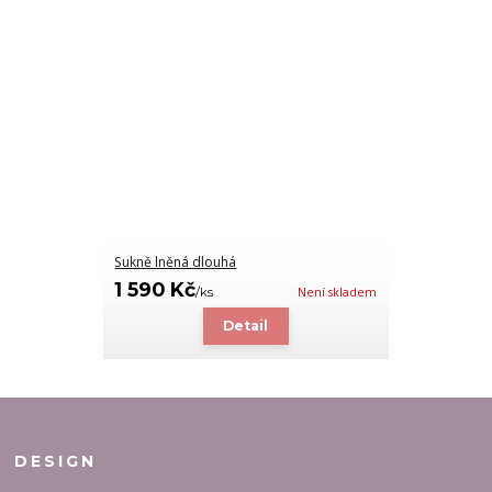
Sukně lněná dlouhá
1 590 Kč
/
ks
Není skladem
Detail
DESIGN