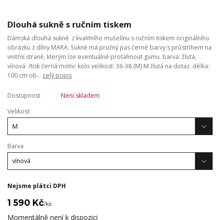
Dlouhá sukně s ručním tiskem
Dámská dlouhá sukně z kvalitního mušelínu s ručním tiskem originálního
obrázku z dílny MARA. Sukně má pružný pas černé barvy s průstřihem na
vnitřní straně, kterým lze eventuálně protahnout gumu. barva: žlutá,
vínová /tisk černá motiv: kolo velikost: 36-38 (M) M žlutá na dotaz. délka:
100 cm ob...
celý popis
Dostupnost
Není skladem
Velikost
Barva
Nejsme plátci DPH
1 590 Kč
/
ks
Momentálně není k dispozici