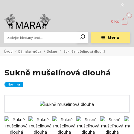
0
0 Kč
Menu
Úvod
Dámská móda
Sukně
Sukně mušelínová dlouhá
Sukně mušelínová dlouhá
Novinka