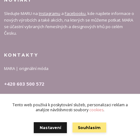
NOVINKY
Sledujte MARU na
Instagramu
a
Facebooku
, kde najdete informace o
nových výrobcích a také akcích, na kterých se můžeme potkat. MARA
se účastní vybraných řemeslných a designových trhů po celém
Česku.
KONTAKTY
MARA | originální móda
+420 603 500 572
carymary-info@email.cz
Tento web používá k poskytování služeb, personalizaci reklam a
analýze návštěvnosti soubory
cookies
.
Nastavení
Souhlasím