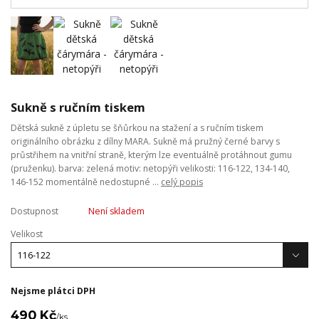
Sukně s ručním tiskem
Dětská sukně z úpletu se šňůrkou na stažení a s ručním tiskem
originálního obrázku z dílny MARA. Sukně má pružný černé barvy s
průstřihem na vnitřní straně, kterým lze eventuálně protáhnout gumu
(pruženku). barva: zelená motiv: netopýři velikosti: 116-122, 134-140,
146-152 momentálně nedostupné ...
celý popis
Dostupnost
Není skladem
Velikost
Nejsme plátci DPH
490 Kč
/
ks