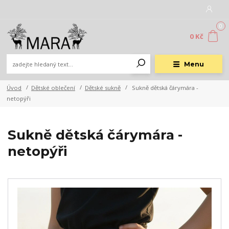
0
0 Kč
Menu
Úvod
Dětské oblečení
Dětské sukně
Sukně dětská čárymára -
netopýři
Sukně dětská čárymára -
netopýři