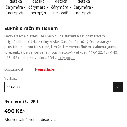
Sukně s ručním tiskem
Dětská sukně z úpletu se šňůrkou na stažení a s ručním tiskem
originálního obrázku z dílny MARA. Sukně má pružný černé barvy s
průstřihem na vnitřní straně, kterým lze eventuálně protáhnout gumu
(pruženku). barva: červená motiv: netopýři velikosti: 116-122, 134-140,
146-152 dostupná velikost 134-...
celý popis
Dostupnost
Není skladem
Velikost
Nejsme plátci DPH
490 Kč
/
ks
Momentálně není k dispozici