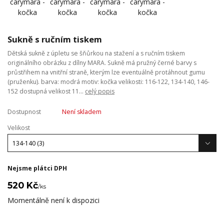
Sukně s ručním tiskem
Dětská sukně z úpletu se šňůrkou na stažení a s ručním tiskem
originálního obrázku z dílny MARA. Sukně má pružný černé barvy s
průstřihem na vnitřní straně, kterým lze eventuálně protáhnout gumu
(pruženku). barva: modrá motiv: kočka velikosti: 116-122, 134-140, 146-
152 dostupná velikost 11...
celý popis
Dostupnost
Není skladem
Velikost
Nejsme plátci DPH
520 Kč
/
ks
Momentálně není k dispozici