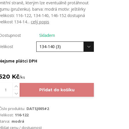
vnitřní straně, kterým lze eventuálně protáhnout
gumu (pruženku). barva: modrá motiv: ještěrky
velikosti: 116-122, 134-140, 146-152 dostupná
velikost 134-14...
celý popis
Dostupnost
Skladem
Velikost
Nejsme plátci DPH
520 Kč
/
ks
Přidat do košíku
Číslo produktu:
DATSJ005#2
Velikost:
116-122
Barva:
modrá
Hlídat cenu / dostupnost