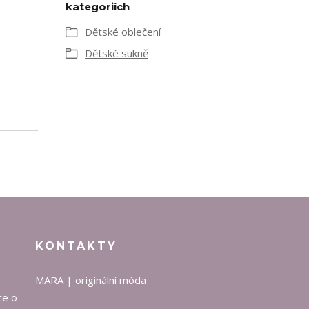
kategoriích
Dětské oblečení
Dětské sukně
KONTAKTY
MARA | originální móda
ce o