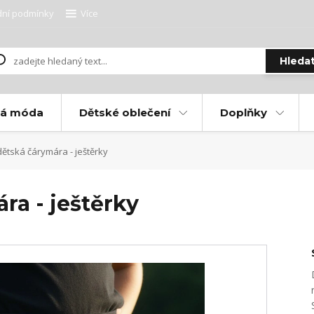
ní podmínky
Více
Hleda
ká móda
Dětské oblečení
Doplňky
ětská čárymára - ještěrky
ra - ještěrky