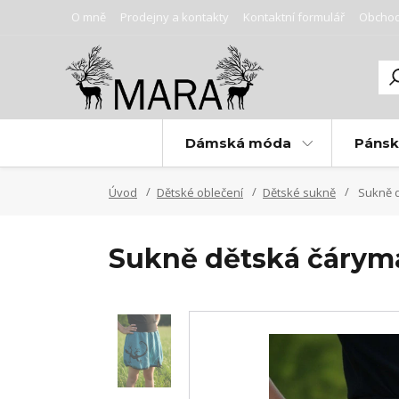
O mně
Prodejny a kontakty
Kontaktní formulář
Obchod
Dámská móda
Páns
Úvod
Dětské oblečení
Dětské sukně
Sukně d
Sukně dětská čárymá