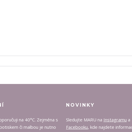
NÍ
NOVINKY
oporučuji na 40°C. Zejména s
Sledujte MARU na
Instagramu
a
potiskem či malbou je nutno
Facebooku
, kde najdete informa