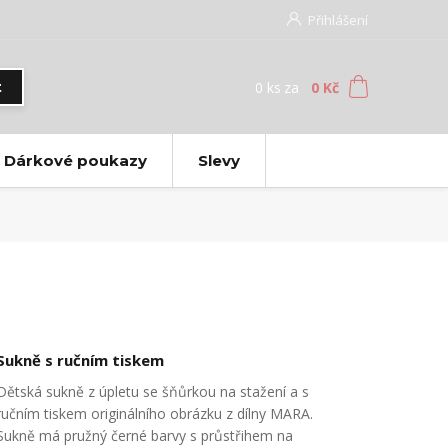
Přihlášení
0
ks
za
0 Kč
t
Dárkové poukazy
Slevy
Sukně s ručním tiskem
Dětská sukně z úpletu se šňůrkou na stažení a s
ručním tiskem originálního obrázku z dílny MARA.
Sukně má pružný černé barvy s průstřihem na