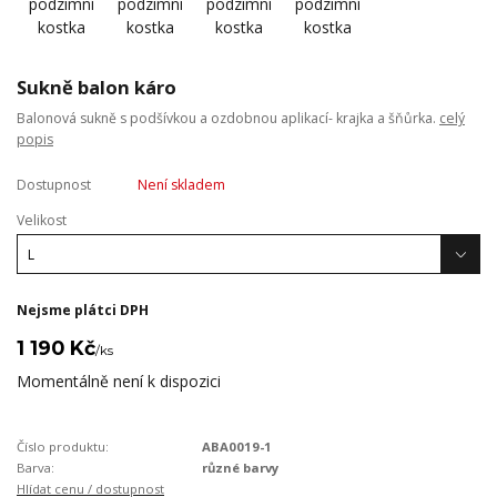
Sukně balon káro
Balonová sukně s podšívkou a ozdobnou aplikací- krajka a šňůrka.
celý
popis
Dostupnost
Není skladem
Velikost
Nejsme plátci DPH
1 190 Kč
/
ks
Momentálně není k dispozici
Číslo produktu:
ABA0019-1
Barva:
různé barvy
Hlídat cenu / dostupnost