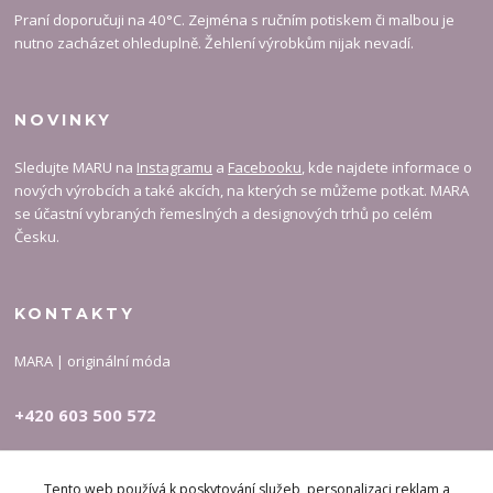
Praní doporučuji na 40°C. Zejména s ručním potiskem či malbou je
nutno zacházet ohleduplně. Žehlení výrobkům nijak nevadí.
NOVINKY
Sledujte MARU na
Instagramu
a
Facebooku
, kde najdete informace o
nových výrobcích a také akcích, na kterých se můžeme potkat. MARA
se účastní vybraných řemeslných a designových trhů po celém
Česku.
KONTAKTY
MARA | originální móda
+420 603 500 572
carymary-info@email.cz
Tento web používá k poskytování služeb, personalizaci reklam a