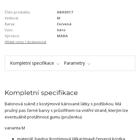
Číslo produktu:
ABA0017
Velikost:
M
Barva:
červená
Vzor:
káro
Výrobce:
MARA
Hlídat cenu / dostupnost
Kompletní specifikace
Parametry
Kompletní specifikace
Balonová sukně z kostýmové kárované látky s podšívkou. Má
pružný pas černé barvy s průstřihem na vnitřní straně, kterým lze
eventuálně protáhnout gumu (pruženku).
varianta M
materiál: bavlna (kostýmová látka) tmavě červená kostka