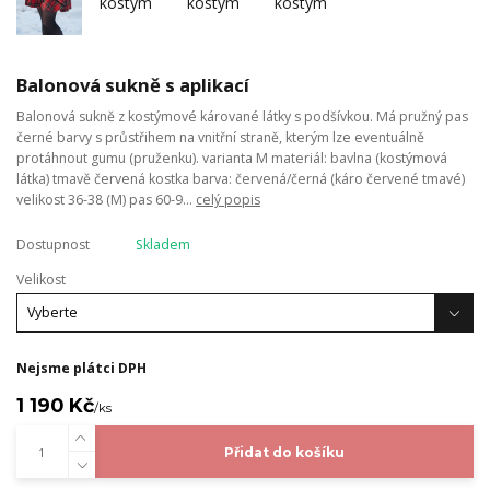
Balonová sukně s aplikací
Balonová sukně z kostýmové kárované látky s podšívkou. Má pružný pas
černé barvy s průstřihem na vnitřní straně, kterým lze eventuálně
protáhnout gumu (pruženku). varianta M materiál: bavlna (kostýmová
látka) tmavě červená kostka barva: červená/černá (káro červené tmavé)
velikost 36-38 (M) pas 60-9...
celý popis
Dostupnost
Skladem
Velikost
Nejsme plátci DPH
1 190 Kč
/
ks
Přidat do košíku