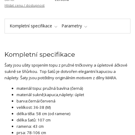
Hlídat cenu / dostupnost
Kompletní specifikace
Parametry
Kompletní specifikace
Šaty jsou ušity spojením topu z pružné tričkoviny a úpletové áčkové
sukně se šňůrkou. Top šatů je dotvořen elegantní kapucou a
náplety. Šaty jsou potištěny originálním motivem z dílny MARA.
materiál topu: pružná bavlna (černá)
materiál sukně,kapuca,náplety: úplet
barva:černá/červená
velilkost: 36-38 (M)
délka těla: 58 cm (od ramene)
délka šatů: 107 cm
ramena: 43 cm
prsa: 78-106 cm