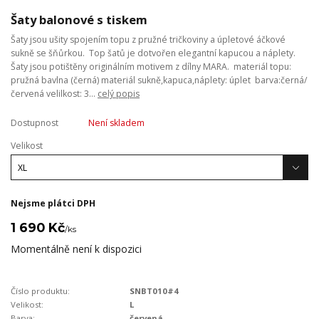
Šaty balonové s tiskem
Šaty jsou ušity spojením topu z pružné tričkoviny a úpletové áčkové
sukně se šňůrkou. Top šatů je dotvořen elegantní kapucou a náplety.
Šaty jsou potištěny originálním motivem z dílny MARA. materiál topu:
pružná bavlna (černá) materiál sukně,kapuca,náplety: úplet barva:černá/
červená velilkost: 3...
celý popis
Dostupnost
Není skladem
Velikost
Nejsme plátci DPH
1 690 Kč
/
ks
Momentálně není k dispozici
Číslo produktu:
SNBT010#4
Velikost:
L
Barva:
červená