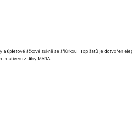
iny a úpletové áčkové sukně se šňůrkou. Top šatů je dotvořen ele
lním motivem z dílny MARA.