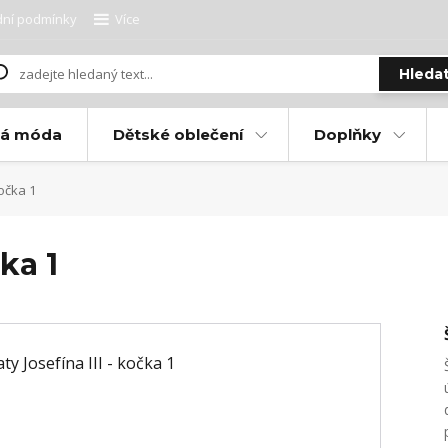
ní podmínky
Více
Hleda
ká móda
Dětské oblečení
Doplňky
kočka 1
čka 1