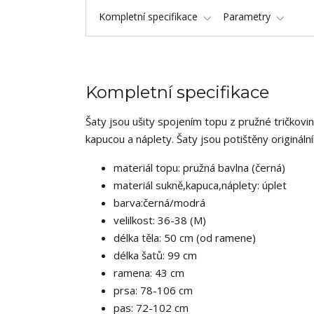
Kompletní specifikace
Parametry
Kompletní specifikace
Šaty jsou ušity spojením topu z pružné tričkov
kapucou a náplety. Šaty jsou potištěny originá
materiál topu: pružná bavlna (černá)
materiál sukně,kapuca,náplety: úplet
barva:černá/modrá
velilkost: 36-38 (M)
délka těla: 50 cm (od ramene)
délka šatů: 99 cm
ramena: 43 cm
prsa: 78-106 cm
pas: 72-102 cm