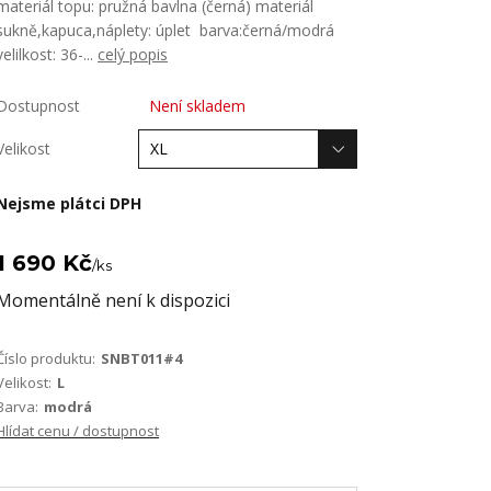
materiál topu: pružná bavlna (černá) materiál
sukně,kapuca,náplety: úplet barva:černá/modrá
velilkost: 36-...
celý popis
Dostupnost
Není skladem
Velikost
Nejsme plátci DPH
1 690 Kč
/
ks
Momentálně není k dispozici
Číslo produktu:
SNBT011#4
Velikost:
L
Barva:
modrá
Hlídat cenu / dostupnost