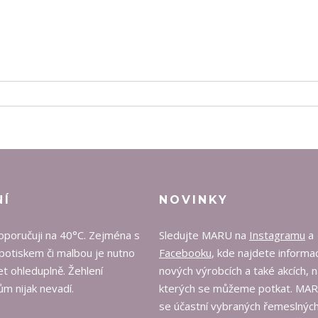
NÍ
NOVINKY
oporučuji na 40°C. Zejména s
Sledujte MARU na
Instagramu
a
potiskem či malbou je nutno
Facebooku
, kde najdete informa
t ohleduplně. Žehlení
nových výrobcích a také akcích, 
m nijak nevadí.
kterých se můžeme potkat. MA
se účastní vybraných řemeslných