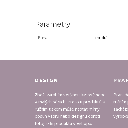
Parametry
Barva
modrá
DESIGN
PRA
Zboží vyrábím většinou kusově nebo
Praní d
v malých sériích. Proto u produktů s
ručním 
ručním tiskem může nastat mírný
zacháze
posun vzoru nebo designu oproti
výrobků
fotografii produktu v eshopu.