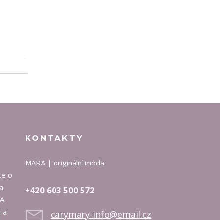
KONTAKTY
MARA | originální móda
ce o
na
+420 603 500 572
RA
 a
carymary-info@email.cz