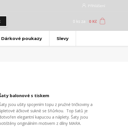
Přihlášení
0
ks
za
0 Kč
t
Dárkové poukazy
Slevy
Šaty balonové s tiskem
Šaty jsou ušity spojením topu z pružné tričkoviny a
úpletové áčkové sukně se šňůrkou. Top šatů je
dotvořen elegantní kapucou a náplety. Šaty jsou
potištěny originálním motivem z dílny MARA.