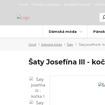
O mně
Prodejny a kontakty
Kontaktní formulář
Obchod
Dámská móda
Páns
Úvod
Dámská móda
Šaty
Šaty Josefína III - 
Šaty Josefína III - ko