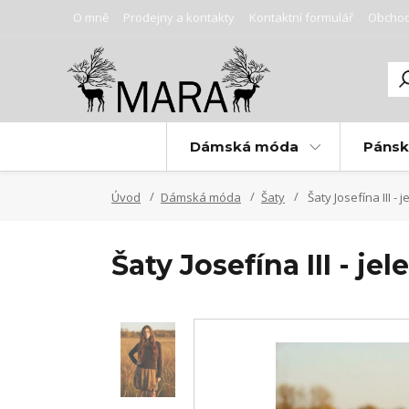
O mně
Prodejny a kontakty
Kontaktní formulář
Obchod
Dámská móda
Páns
Úvod
Dámská móda
Šaty
Šaty Josefína III - j
Šaty Josefína III - jel