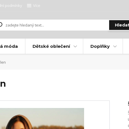
ní podmínky
Více
Hleda
ká móda
Dětské oblečení
Doplňky
elen
en