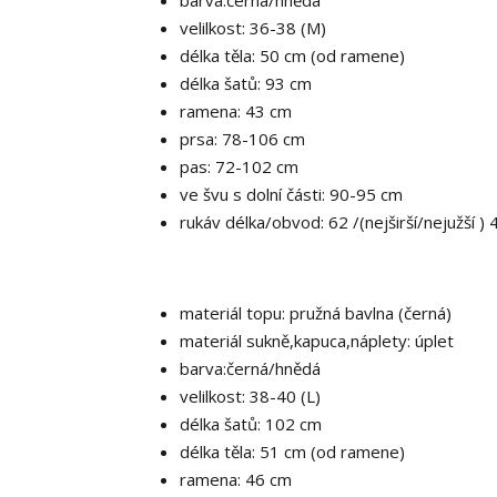
barva:černá/hnědá
velilkost: 36-38 (M)
délka těla: 50 cm (od ramene)
délka šatů: 93 cm
ramena: 43 cm
prsa: 78-106 cm
pas: 72-102 cm
ve švu s dolní části: 90-95 cm
rukáv délka/obvod: 62 /(nejširší/nejužší 
materiál topu: pružná bavlna (černá)
materiál sukně,kapuca,náplety: úplet
barva:černá/hnědá
velilkost: 38-40 (L)
délka šatů: 102 cm
délka těla: 51 cm (od ramene)
ramena: 46 cm