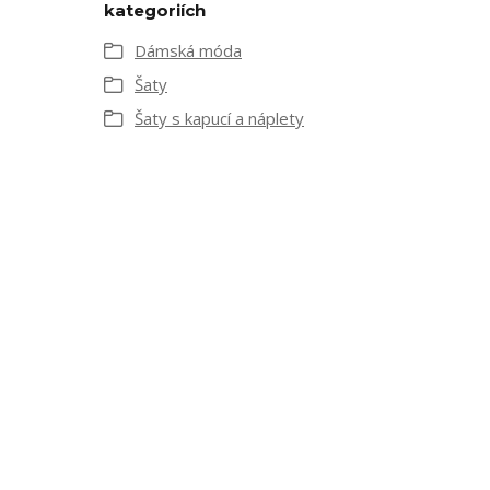
kategoriích
Dámská móda
Šaty
Šaty s kapucí a náplety