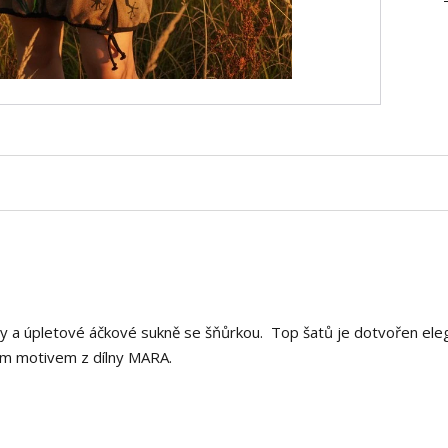
iny a úpletové áčkové sukně se šňůrkou. Top šatů je dotvořen ele
lním motivem z dílny MARA.