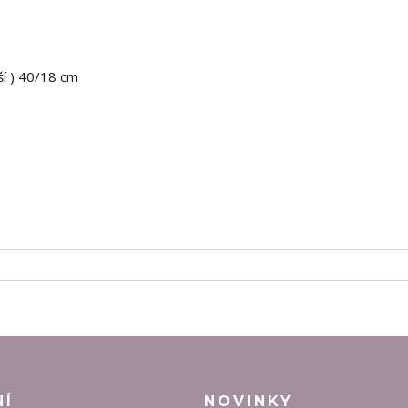
žší ) 40/18 cm
NÍ
NOVINKY