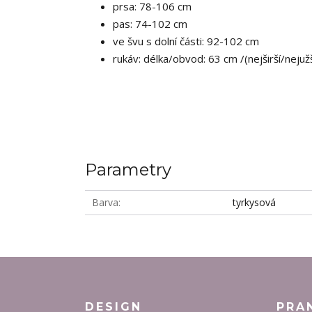
prsa: 78-106 cm
pas: 74-102 cm
ve švu s dolní části: 92-102 cm
rukáv: délka/obvod: 63 cm /(nejširší/neju
Parametry
Barva
tyrkysová
DESIGN
PRA