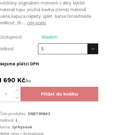
potištěny originálním motivem z dílny MARA.
materiál topu: pružná bavlna (černá) materiál
sukně,kapuca,náplety: úplet barva:černá/hnědá
velilkost: 36-...
celý popis
Dostupnost
Skladem
Velikost
Nejsme plátci DPH
1 690 Kč
/
ks
Přidat do košíku
Číslo produktu:
SNBT008#3
Velikost:
L
Barva:
tyrkysová
Hlídat cenu / dostupnost