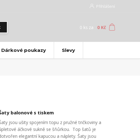
Přihlášení
0
ks
za
0 Kč
t
Dárkové poukazy
Slevy
Šaty balonové s tiskem
Šaty jsou ušity spojením topu z pružné tričkoviny a
úpletové áčkové sukně se šňůrkou. Top šatů je
dotvořen elegantní kapucou a náplety. Šaty jsou