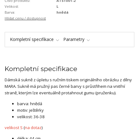
Číslo produktu:
ATS1001-2
Velikost:
L
Barva:
hnědá
Hlídat cenu / dostupnost
Kompletní specifikace
Parametry
Kompletní specifikace
Dámská sukně z úpletu s ručním tiskem originálního obrázku z dílny
MARA. Sukně má pružný pas černé barvy s průstřihem na vnitřní
straně, kterým lze eventuálně protahnout gumu (pruženku).
barva: hnědá
motiv: ještěrky
velikost: 36-38
velikost S
(
na dotaz
)
délka: 44 cm