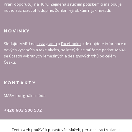
Praní doporučuji na 40°C. Zejména s ručním potiskem či malbou je
nutno zacházet ohleduplně. Žehlení výrobkům nijak nevadí.
NOVINKY
Sledujte MARU na
Instagramu
a
Facebooku
, kde najdete informace o
nových výrobcích a také akcích, na kterých se můžeme potkat. MARA
se účastní vybraných řemeslných a designových trhů po celém
Česku.
KONTAKTY
MARA | originální móda
+420 603 500 572
carymary-info@email.cz
Tento web používá k poskytování služeb, personalizaci reklam a