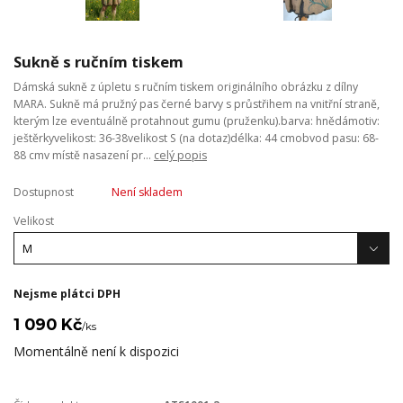
Sukně s ručním tiskem
Dámská sukně z úpletu s ručním tiskem originálního obrázku z dílny
MARA. Sukně má pružný pas černé barvy s průstřihem na vnitřní straně,
kterým lze eventuálně protahnout gumu (pruženku).barva: hnědámotiv:
ještěrkyvelikost: 36-38velikost S (na dotaz)délka: 44 cmobvod pasu: 68-
88 cmv místě nasazení pr...
celý popis
Dostupnost
Není skladem
Velikost
Nejsme plátci DPH
1 090 Kč
/
ks
Momentálně není k dispozici