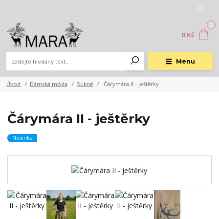
0
0 Kč
Menu
Úvod
Dámská móda
Sukně
Čárymára II - ještěrky
Čárymára II - ještěrky
Novinka