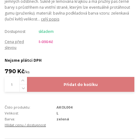
jemných odstínech. Sukně je lemována krajkou a má pružný pas černé
barvy s průstřihem na vnitřní straně, kterým lze eventuálně protáhnout
gumu (pruženku). materiál: bavlna podkladová barva vzoru: zelenkavá
(luční kvítí) velikost...
celý popis
Dostupnost
skladem
Cena před
1 090 Kč
slevou
Nejsme plátci DPH
790 Kč
/
ks
Přidat do košíku
Číslo produktu:
AKOL004
Velikost:
L
Barva:
zelená
Hlídat cenu / dostupnost