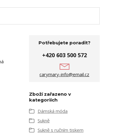
Potřebujete poradit?
+420 603 500 572
má
carymary-info@email.cz
Zboží zařazeno v
kategoriích
Dámská móda
Sukně
Sukně s ručním tiskem