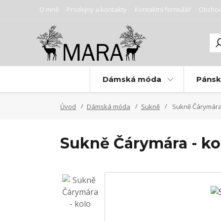
O mně
Prodejny a kontakty
Kontaktní formulář
Obchod
Dámská móda
Páns
Úvod
Dámská móda
Sukně
Sukně Čárymára 
Sukně Čárymára - ko