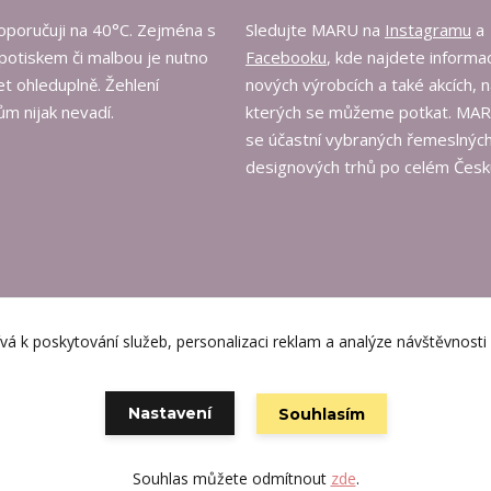
oporučuji na 40°C. Zejména s
Sledujte MARU na
Instagramu
a
potiskem či malbou je nutno
Facebooku
, kde najdete informa
t ohleduplně. Žehlení
nových výrobcích a také akcích, 
m nijak nevadí.
kterých se můžeme potkat. MA
se účastní vybraných řemeslných
designových trhů po celém Česk
á k poskytování služeb, personalizaci reklam a analýze návštěvnost
Vytvořeno na
Eshop-rychle.cz
Nastavení
Souhlasím
Souhlas můžete odmítnout
zde
.