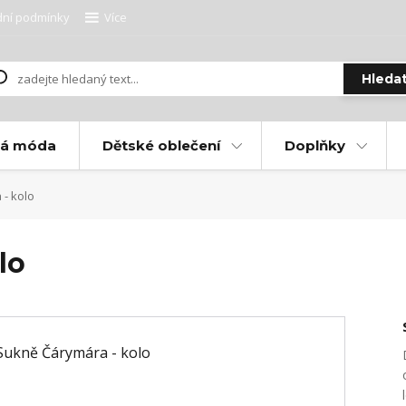
ní podmínky
Více
Hleda
ká móda
Dětské oblečení
Doplňky
- kolo
lo