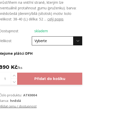
průstřihem na vnitřní straně, kterým lze
eventuálně protahnout gumu (pruženku). barva:
hnědošedá (denim)/bílá (sítotisk) motiv: kolo
velikost: 38-40 (L) délka: 52 ...
celý popis
Dostupnost
skladem
Velikost
Nejsme plátci DPH
890 Kč
/
ks
Přidat do košíku
Číslo produktu:
ATK0004
Barva:
hnědá
Hlídat cenu / dostupnost