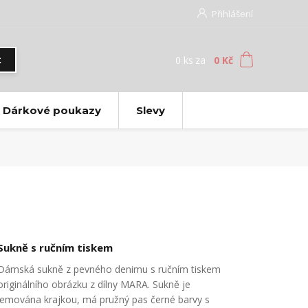
Přihlášení
0
ks
za
0 Kč
t
Dárkové poukazy
Slevy
Sukně s ručním tiskem
Dámská sukně z pevného denimu s ručním tiskem
originálního obrázku z dílny MARA. Sukně je
lemována krajkou, má pružný pas černé barvy s