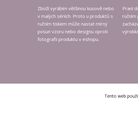
Zboží vyrábím většinou kusově nebo
Praní d
v malých sériích. Proto u produktů s
ručním 
ručním tiskem může nastat mírný
zacháze
posun vzoru nebo designu oproti
výrobků
fotografii produktu v eshopu.
Tento web použív