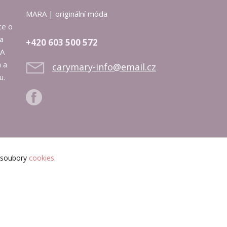
MARA | originální móda
ce o
na
+420 603 500 572
RA
 a
carymary-info@email.cz
u.
i soubory
cookies
.