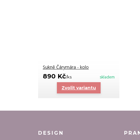
Sukně Čárymára - kolo
890 Kč
/
ks
skladem
Zvolit variantu
DESIGN
PRA