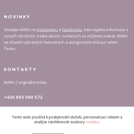
NOVINKY
Sledujte MARU na
Instagramu
a
Facebooku
, kde najdete informace o
nových výrobcích a také akcích, na kterých se můžeme potkat. MARA
se účastní vybraných řemeslných a designových trhů po celém
Česku.
KONTAKTY
MARA | originální móda
+420 603 500 572
carymary-info@email.cz
Tento web používá k poskytování služeb, personalizaci reklam a
analýze návštěvnosti soubory
cookies
.