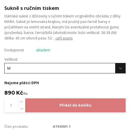
Sukně s ručním tiskem
Dámská sukně z džínoviny s ručním tiskem originálního obrázku z dílny
MARA. Sukně je lemována krajkou, má pružný pas černé barvy s
průstřihem na vnitřní straně, kterým lze eventuálně protahnout gumu
(pruženku). barva: černá/bílá (sítotisk) motiv: kolo velikost: 36-38 (M)
délka: 43 cm obvod pasu: 52...
celý popis
Dostupnost
skladem
Velikost
Nejsme plátci DPH
890 Kč
/
ks
Přidat do košíku
Číslo produktu:
ATK0001.1