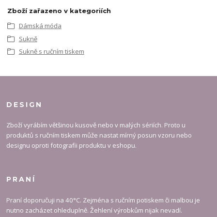
Zboží zařazeno v kategoriích
Dámská móda
Sukně
Sukně s ručním tiskem
DESIGN
Zboží vyrábím většinou kusově nebo v malých sériích. Proto u
produktů s ručním tiskem může nastat mírný posun vzoru nebo
designu oproti fotografii produktu v eshopu.
PRANÍ
Praní doporučuji na 40°C. Zejména s ručním potiskem či malbou je
nutno zacházet ohleduplně. Žehlení výrobkům nijak nevadí.