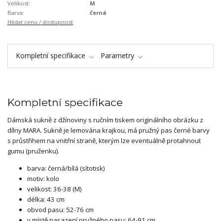
Velikost:
M
Barva:
černá
Hlídat cenu / dostupnost
Kompletní specifikace
Parametry
Kompletní specifikace
Dámská sukně z džínoviny s ručním tiskem originálního obrázku z
dílny MARA. Sukně je lemována krajkou, má pružný pas černé barvy
s průstřihem na vnitřní straně, kterým lze eventuálně protahnout
gumu (pruženku).
barva: černá/bílá (sítotisk)
motiv: kolo
velikost: 36-38 (M)
délka: 43 cm
obvod pasu: 52-76 cm
v místě nasazení pružného pasu: 64-91 cm