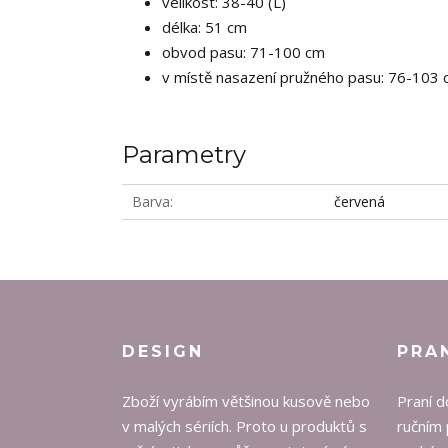
velikost: 38-40 (L)
délka: 51 cm
obvod pasu: 71-100 cm
v místě nasazení pružného pasu: 76-103
Parametry
Barva
červená
DESIGN
PRA
Zboží vyrábím většinou kusově nebo
Praní d
v malých sériích. Proto u produktů s
ručním 