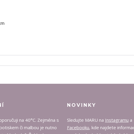
 cm
NÍ
NOVINKY
oporučuji na 40°C. Zejména s
Sledujte MARU na
Instagramu
a
potiskem či malbou je nutno
Facebooku
, kde najdete informa