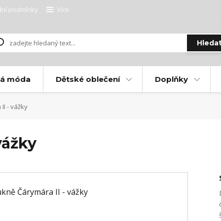
ní podmínky
Více
Hleda
ká móda
Dětské oblečení
Doplňky
I - vážky
vážky