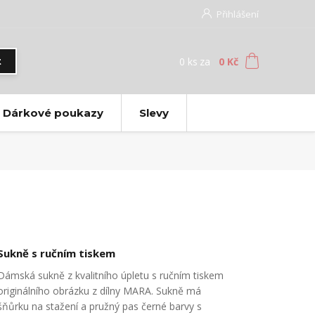
Přihlášení
0
ks
za
0 Kč
t
Dárkové poukazy
Slevy
Sukně s ručním tiskem
Dámská sukně z kvalitního úpletu s ručním tiskem
originálního obrázku z dílny MARA. Sukně má
šňůrku na stažení a pružný pas černé barvy s