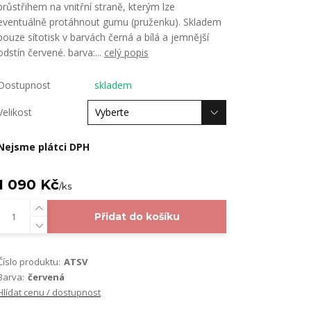
průstřihem na vnitřní straně, kterým lze
eventuálně protáhnout gumu (pruženku). Skladem
pouze sítotisk v barvách černá a bílá a jemnější
odstín červené. barva:...
celý popis
Dostupnost
skladem
Velikost
Nejsme plátci DPH
1 090 Kč
/
ks
Přidat do košíku
Číslo produktu:
ATSV
Barva:
červená
Hlídat cenu / dostupnost