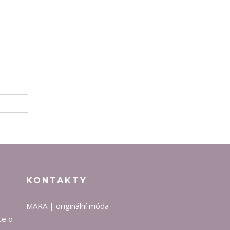
KONTAKTY
MARA | originální móda
ce o