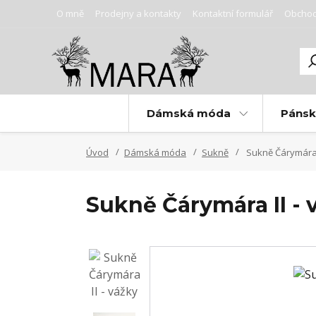
O mně
Prodejny a kontakty
Kontaktní formulář
Obchod
Dámská móda
Páns
Úvod
Dámská móda
Sukně
Sukně Čárymára I
Sukně Čárymára II - 