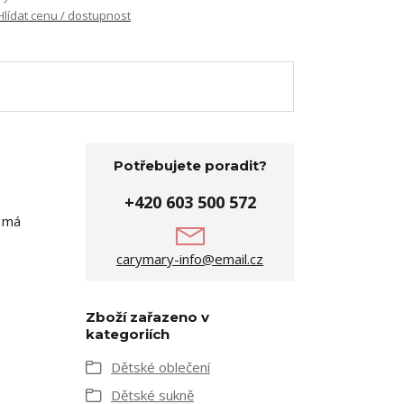
Hlídat cenu / dostupnost
Potřebujete poradit?
+420 603 500 572
ě má
carymary-info@email.cz
Zboží zařazeno v
kategoriích
Dětské oblečení
Dětské sukně