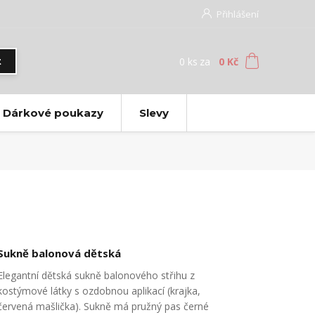
Přihlášení
0
ks
za
0 Kč
t
Dárkové poukazy
Slevy
Sukně balonová dětská
Elegantní dětská sukně balonového střihu z
kostýmové látky s ozdobnou aplikací (krajka,
červená mašlička). Sukně má pružný pas černé