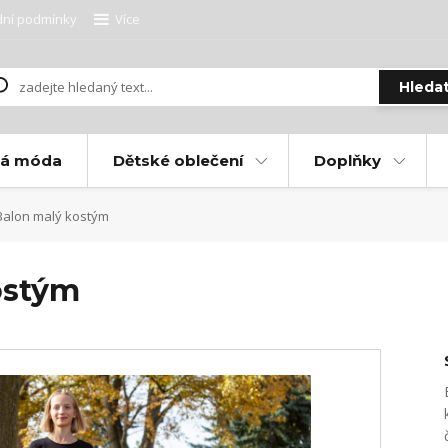
ní podmínky
Více
Hleda
ká móda
Dětské oblečení
Doplňky
alon malý kostým
ostým