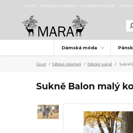
O mně
Prodejny a kontakty
Kontaktní formulář
Obchod
Dámská móda
Páns
Úvod
Dětské oblečení
Dětské sukně
Sukně B
Sukně Balon malý k