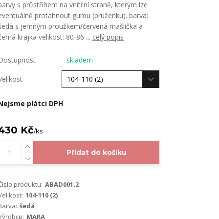
barvy s průstřihem na vnitřní straně, kterým lze
eventuálně protahnout gumu (pruženku). barva:
šedá s jemným proužkem/červená mašlička a
černá krajka velikost: 80-86 ...
celý popis
Dostupnost
skladem
Velikost
Nejsme plátci DPH
430 Kč
/
ks
Přidat do košíku
Číslo produktu:
ABAD001.2
Velikost:
104-110 (2)
Barva:
šedá
Výrobce:
MARA