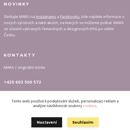
NOVINKY
Sledujte MARU na
Instagramu
a
Facebooku
, kde najdete informace o
nových výrobcích a také akcích, na kterých se můžeme potkat. MARA
se účastní vybraných řemeslných a designových trhů po celém
Česku.
KONTAKTY
MARA | originální móda
+420 603 500 572
carymary-info@email.cz
Tento web používá k poskytování služeb, personalizaci reklam a
analýze návštěvnosti soubory
cookies
.
Nastavení
Souhlasím