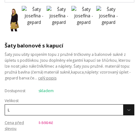
Šaty balonové s kapucí
Šaty jsou ušity spojením topu z pružné tričkoviny a balonové sukně z
úpletu s podšívkou. Jsou doplněny elegantní kapucí se šňůrkou, kterou
lze nosit jako nákrčník/límec a náplety. Šaty jsou pružné. materiál topu:
pružná bavlna (černá) materiál sukně,kapuca,náplety: vzorovaný úplet -
gepard barva:če...
celý popis
Dostupnost
skladem
Velikost
Cena před
1 590 Kč
slevou