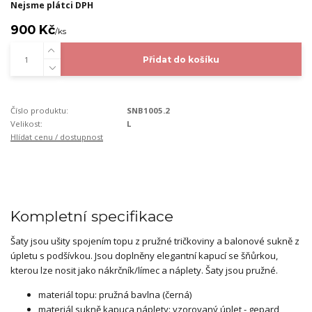
Nejsme plátci DPH
900 Kč
/
ks
Přidat do košíku
Číslo produktu:
SNB1005.2
Velikost:
L
Hlídat cenu / dostupnost
Kompletní specifikace
Šaty jsou ušity spojením topu z pružné tričkoviny a balonové sukně z
úpletu s podšívkou. Jsou doplněny elegantní kapucí se šňůrkou,
kterou lze nosit jako nákrčník/límec a náplety. Šaty jsou pružné.
materiál topu: pružná bavlna (černá)
materiál sukně,kapuca,náplety: vzorovaný úplet - gepard